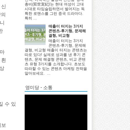
총비(双世宠妃)'는 현대 여성이 고대
 신
시대로 타임슬립하면서 벌어지는 독
특한 로맨스를 그린 중국 드라마다.
양의
특히 ...
습니
매출이 터지는 3가지
한
콘텐츠-후기형, 문제해
결형, 비교형
매출이 터지는 3가지
콘텐츠-후기형, 문제해
결형, 비교형 매출이 터지는 콘텐츠는
테마
따로 있다! 실제로 성과를 낸 후기 콘
텐츠, 문제 해결형 콘텐츠, 비교 콘텐
 흰
츠 유형 3가지를 소개합니다. 초보도
 상
따라할 수 있는 콘텐츠 마케팅 전략을
알아보세요. ...
영미당 - 소통
킬 수 있
기보