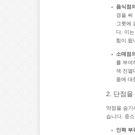
음식점의
경을 써
그릇에 
다. 이
힘이 됩
소매점의
를 부여
색 진열
품에 대
2. 단점
약점을 숨기
습니다. 중
인력 부