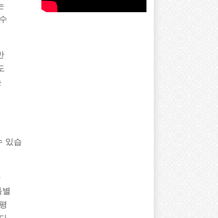
는
 수
만
도
는
수 있습
를
특별
 평